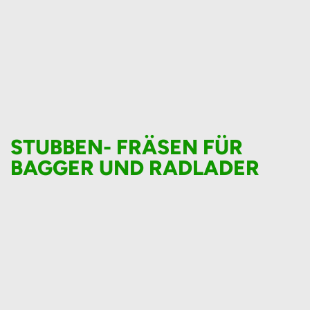
Fräshöhe
+600 mm /
Frästiefe
-500 mm.
STUBBEN- FRÄSEN FÜR
BAGGER UND RADLADER
FSI H20
FSI H20S
Hydraulische
Hydraulische
Stubbenfräse
Stubbenfräse