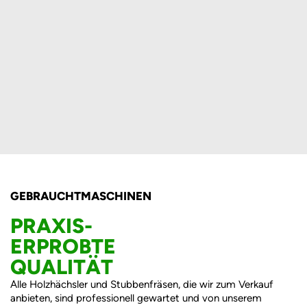
für Bagger (12-
20 Tonnen).
Hydraulik­
anforderungen:
100-200 l/min.
Schnitttiefe:
82 mm.
GEBRAUCHTMASCHINEN
PRAXIS-
ERPROBTE
QUALITÄT
Alle Holzhächsler und Stubbenfräsen, die wir zum Verkauf
anbieten, sind professionell gewartet und von unserem