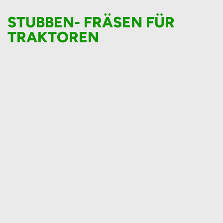
STUBBEN- FRÄSEN FÜR
TRAKTOREN
FSI T25
FSI T27
Stubbenfräse
Stubbenfräse
mit Joystick-
mit Joystick-
Bedienung
Bedienung
Stubbenfräse
Stubbenfräse
mit Joystick-
mit
Bedienung
Zapfwellenantrieb
& Joystick-
Bedienung.
Kraftbedarf
35-100 PS.